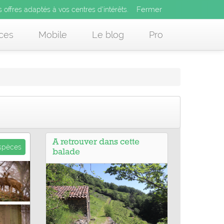
Fermer
es offres adaptés à vos centres d’intérêts.
Fermer
x
s offres adaptés à vos centres d’intérêts.
 des offres adaptés à vos centres d’intérêts.
ces
Mobile
Le blog
Pro
A retrouver dans cette
espèces
balade