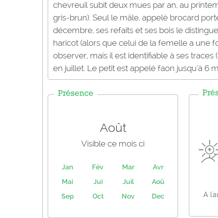
chevreuil subit deux mues par an, au printem
gris-brun). Seul le mâle, appelé brocard port
décembre, ses refaits et ses bois le distingu
haricot (alors que celui de la femelle a une fo
observer, mais il est identifiable à ses trace
en juillet. Le petit est appelé faon jusqu’à 6 m
Pré
Présence
Août
Visible ce mois ci
Jan
Fév
Mar
Avr
Mai
Jui
Juil
Aoû
A l'
Sep
Oct
Nov
Dec