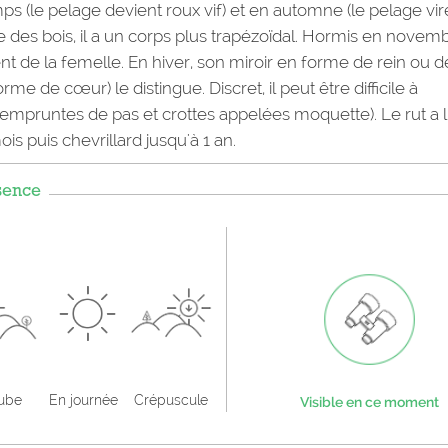
ps (le pelage devient roux vif) et en automne (le pelage vir
e des bois, il a un corps plus trapézoïdal. Hormis en novem
ent de la femelle. En hiver, son miroir en forme de rein ou d
rme de cœur) le distingue. Discret, il peut être difficile à
s (empruntes de pas et crottes appelées moquette). Le rut a l
ois puis chevrillard jusqu'à 1 an.
sence
aube
En journée
Crépuscule
Visible en ce moment