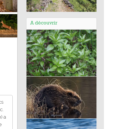
Balade en Hautes Terres du Cantal
(15) - Palhàs de Molompize -
A découvrir
Espace Naturel Sensible
Mercuriale vivace - des montagnes
cs
c.
) a
Castor d'Europe
e