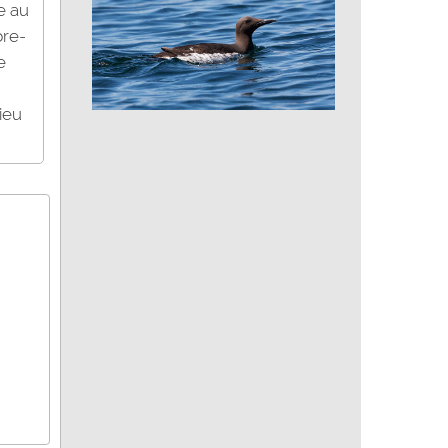
e au
bre-
e
ieu
Guillemot de Troïl