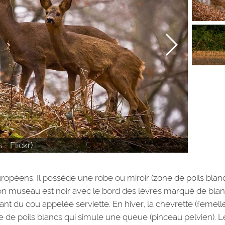
- Flickr)
européens. Il possède une robe ou miroir (zone de poils blan
. Son museau est noir avec le bord des lèvres marqué de blan
ant du cou appelée serviette. En hiver, la chevrette (femelle
fe de poils blancs qui simule une queue (pinceau pelvien). L