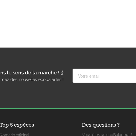
ns le sens de la marche ! ;)
rmez des nouvelles ecobalades !
Top 5 espèces
Des questions ?
Vous êtes un ecoBaladeur ?
Romarin officinal