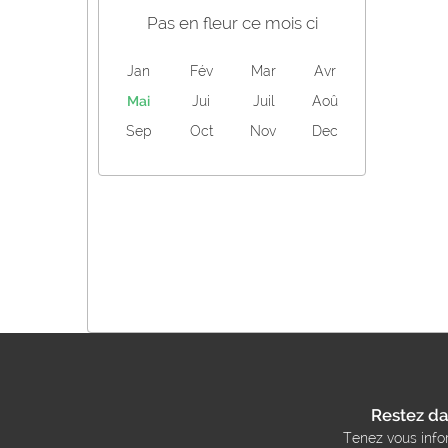
Pas en fleur ce mois ci
Jan
Fév
Mar
Avr
Mai
Jui
Juil
Aoû
Sep
Oct
Nov
Dec
Restez da
Tenez vous info