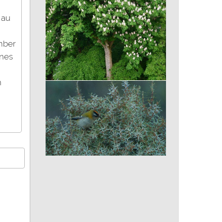
 au
omber
ines
n
Marronnier
Roitelet à triple bandeau