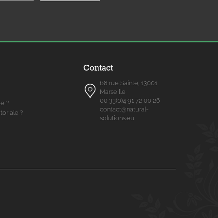
Contact
68 rue Sainte, 13001
Marseille
00 33(0)4 91 72 00 26
me ?
contact@natural-
toriale ?
solutions.eu