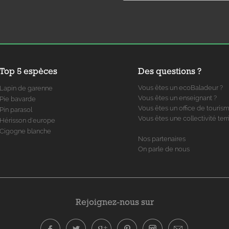
Top 5 espèces
Des questions ?
Vous êtes un ecoBaladeur ?
Lapin de garenne
Vous êtes un enseignant ?
Pie bavarde
Vous êtes un office de touris
Pin parasol
Vous êtes une collectivité terri
Hérisson d'europe
Cigogne blanche
Nos partenaires
On parle de nous
Rejoignez-nous sur