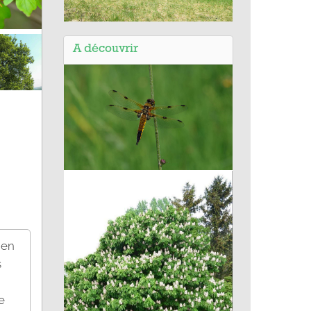
Balade d'Auxerre (89) - Entre deux
rives
A découvrir
Libellule à quatre taches
 en
s
e