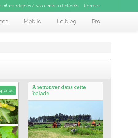
Fermer
es offres adaptés à vos centres d’intérêts.
Fermer
x
s offres adaptés à vos centres d’intérêts.
 des offres adaptés à vos centres d’intérêts.
ces
Mobile
Le blog
Pro
A retrouver dans cette
espèces
balade